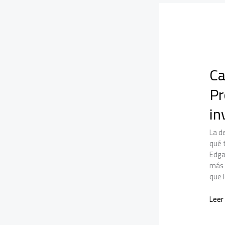
Ca
Pr
in
La d
qué 
Edga
más d
que 
Caso
Leer
Kueid
un