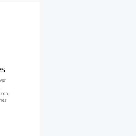
es
ver
l
s con
ones