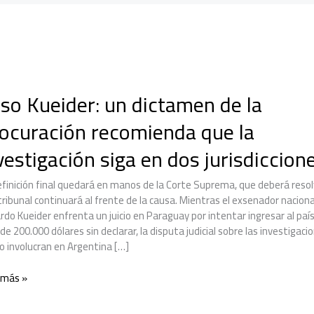
so Kueider: un dictamen de la
ocuración recomienda que la
vestigación siga en dos jurisdiccion
efinición final quedará en manos de la Corte Suprema, que deberá resol
tribunal continuará al frente de la causa. Mientras el exsenador naciona
rdo Kueider enfrenta un juicio en Paraguay por intentar ingresar al paí
e 200.000 dólares sin declarar, la disputa judicial sobre las investigaci
lo involucran en Argentina […]
 más »
er: