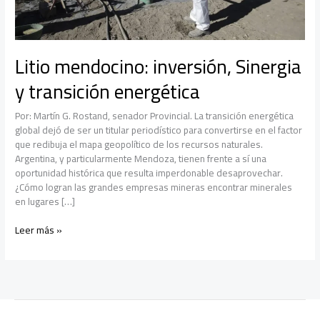
Litio mendocino: inversión, Sinergia
y transición energética
Por: Martín G. Rostand, senador Provincial. La transición energética
global dejó de ser un titular periodístico para convertirse en el factor
que redibuja el mapa geopolítico de los recursos naturales.
Argentina, y particularmente Mendoza, tienen frente a sí una
oportunidad histórica que resulta imperdonable desaprovechar.
¿Cómo logran las grandes empresas mineras encontrar minerales
en lugares […]
Litio
Leer más »
mendocino:
inversión,
Sinergia
y
transición
energética