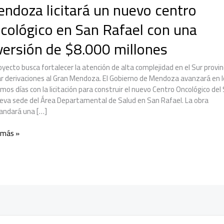
ndoza licitará un nuevo centro
cológico en San Rafael con una
versión de $8.000 millones
oyecto busca fortalecer la atención de alta complejidad en el Sur provinc
ar derivaciones al Gran Mendoza. El Gobierno de Mendoza avanzará en l
mos días con la licitación para construir el nuevo Centro Oncológico del 
ueva sede del Área Departamental de Salud en San Rafael. La obra
ndará una […]
doza
 más »
ará
o
ro
lógico
el