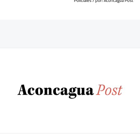
Policiales
/ por:
Aconcagua Post