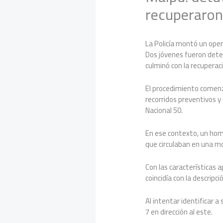
recuperaron
La Policía montó un oper
Dos jóvenes fueron dete
culminó con la recuperac
El procedimiento comenzó
recorridos preventivos y
Nacional 50.
En ese contexto, un hom
que circulaban en una mo
Con las características a
coincidía con la descripci
Al intentar identificar 
7 en dirección al este.