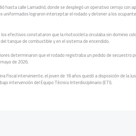
ió hasta calle Lamadrid, donde se desplegó un operativo cerrojo con ap
 los uniformados lograron interceptar el rodado y detener a los ocupante
 los efectivos constataron que la motocicleta circulaba sin dominio co
a del tanque de combustible y en el sistema de encendido.
riores determinaron que el rodado registraba un pedido de secuestro p
 mayo de 2026.
ina Fiscal interviniente, el joven de 18 años quedó a disposición de la Ju
jo intervención del Equipo Técnico Interdisciplinario (ETI).