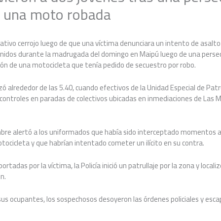
 una moto robada
ativo cerrojo luego de que una víctima denunciara un intento de asalto
nidos durante la madrugada del domingo en Maipú luego de una persecu
ión de una motocicleta que tenía pedido de secuestro por robo.
 alrededor de las 5.40, cuando efectivos de la Unidad Especial de Patr
 controles en paradas de colectivos ubicadas en inmediaciones de Las 
bre alertó a los uniformados que había sido interceptado momentos a
tocicleta y que habrían intentado cometer un ilícito en su contra.
portadas por la víctima, la Policía inició un patrullaje por la zona y loca
ón.
a sus ocupantes, los sospechosos desoyeron las órdenes policiales y esc