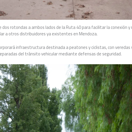
e dos rotondas a ambos lados de la Ruta 40 para facilitar la conexión 
milar a otros distribuidores ya existentes en Mendoza.
corporará infraestructura destinada a peatones y ciclistas, con veredas 
separadas del tránsito vehicular mediante defensas de seguridad.